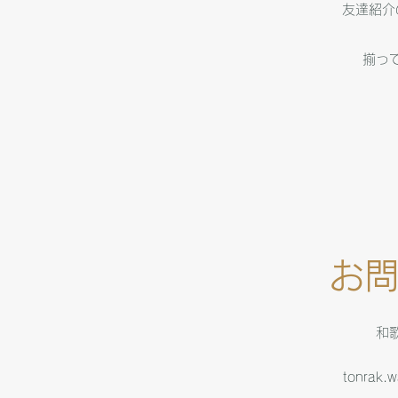
友達紹介
​揃
お
和
tonrak.