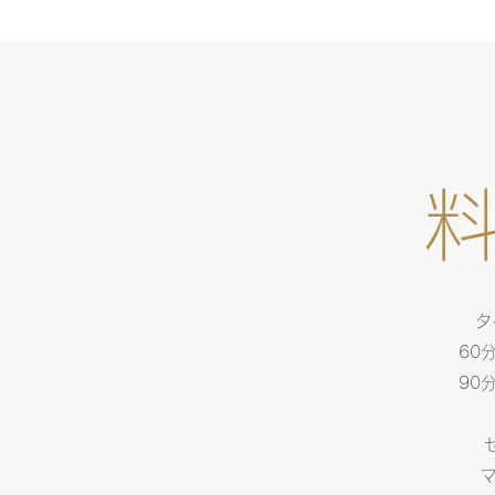
​
タ
60
90